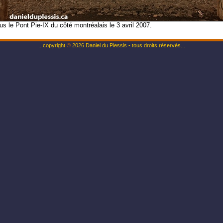
us le Pont Pie-IX du côté montréalais le 3 avril 2007.
...copyright
©
2026 Daniel du Plessis - tous droits réservés...