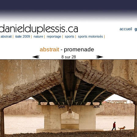
accueil
g
abstrait
|
italie 2009
|
nature
|
reportage
|
sports
|
sports motorisés
|
abstrait
- promenade
8 sur 28